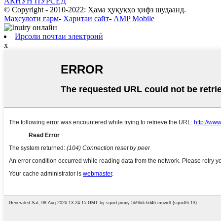
АКНУН ПУРСЕД
© Copyright - 2010-2022: Ҳама ҳуқуқҳо ҳифз шудаанд.
Маҳсулоти гарм
-
Харитаи сайт
-
AMP Mobile
Ирсоли почтаи электронӣ
x