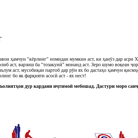
г
тавон ҳамчун "кёрлинг" номидан мумкин аст, ки ҳанӯз дар асри 
либ аст, варзиш ба "тозакунӣ" монанд аст. Зеро шумо воқеан ҷо
лум аст, мусобиқаи партоб дар рӯи ях бо дастаҳо ҳамчун қисмҳ
нг бо як фарқияти асосӣ аст - ях нест!
ъолиятҳои дур кардани иҷтимоӣ мебошад. Дастури моро санҷед