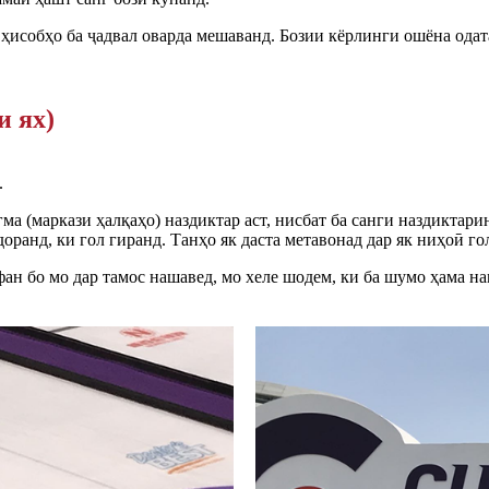
а ҳисобҳо ба ҷадвал оварда мешаванд. Бозии кёрлинги ошёна одат
и ях)
.
угма (маркази ҳалқаҳо) наздиктар аст, нисбат ба санги наздиктар
доранд, ки гол гиранд. Танҳо як даста метавонад дар як ниҳоӣ гол
ан бо мо дар тамос нашавед, мо хеле шодем, ки ба шумо ҳама 