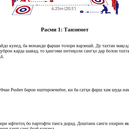
Расми 1: Танзимот
пайдо кунед, ба монанди фарши толори варзишӣ. Ду тахтаи мақсад
ме ҷуброн карда шавад, то ҳангоми интиқоли сангҳо дар болои та
д.
чӯбчаи Pusher барои иштирокчиёне, ки ба сатҳи фарш хам шуда н
хири ифтитоҳ бо партофти танга дорад. Доштани санги охирин як 
ҳамаи ҳашт санг бозӣ кунанд.