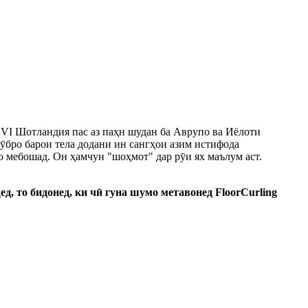
XVI Шотландия пас аз паҳн шудан ба Аврупо ва Иёлоти
рӯбро барои тела додани ин сангҳои азим истифода
о мебошад. Он ҳамчун "шоҳмот" дар рӯи ях маълум аст.
, то бидонед, ки чӣ гуна шумо метавонед FloorCurling