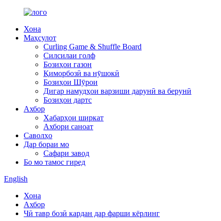
Хона
Маҳсулот
Curling Game & Shuffle Board
Силсилаи голф
Бозиҳои газон
Қиморбозӣ ва нӯшокӣ
Бозиҳои Шӯрои
Дигар намудҳои варзиши дарунӣ ва берунӣ
Бозиҳои дартс
Ахбор
Хабарҳои ширкат
Ахбори саноат
Саволҳо
Дар бораи мо
Сафари завод
Бо мо тамос гиред
English
Хона
Ахбор
Чӣ тавр бозӣ кардан дар фарши кёрлинг