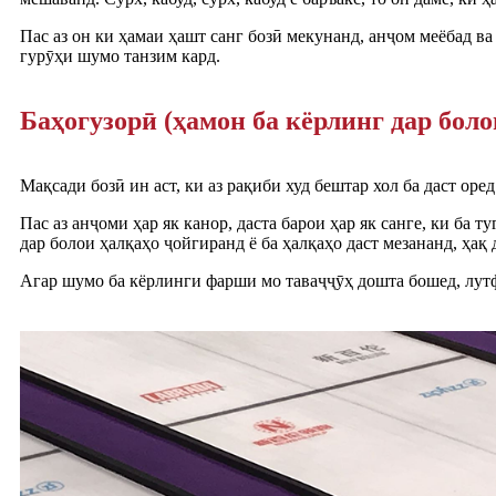
Пас аз он ки ҳамаи ҳашт санг бозӣ мекунанд, анҷом меёбад в
гурӯҳи шумо танзим кард.
Баҳогузорӣ (ҳамон ба кёрлинг дар боло
Мақсади бозӣ ин аст, ки аз рақиби худ бештар хол ба даст оред
Пас аз анҷоми ҳар як канор, даста барои ҳар як санге, ки ба т
дар болои ҳалқаҳо ҷойгиранд ё ба ҳалқаҳо даст мезананд, ҳақ 
Агар шумо ба кёрлинги фарши мо таваҷҷӯҳ дошта бошед, лутф