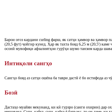
Барои оғоз кардани curling фарш, як сатҳи ҳамвор ва ҳамвор 
(20,5 фут) ҷойгир кунед. Ҳар як тахта бояд 6,25 м (20,5') ка
осонӣ мувофиқи афзалиятҳои гурӯҳи шумо танзим карда шава
Интиқоли сангҳо
Сангҳо бояд аз сатҳи ошёна ба таври дастӣ ё бо истифода аз 
Бозӣ
Дастаҳо муайян мекунанд, ки кӣ гурзро (санги охирин) дар о
мешаванд. Сурх, кабуд, сурх, кабуд ё баръакс, то он даме, ки 