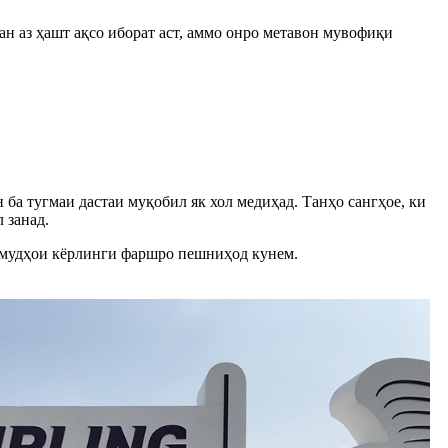
ан аз ҳашт ақсо иборат аст, аммо онро метавон мувофиқи
ин ба тугмаи дастаи муқобил як хол медиҳад. Танҳо сангҳое, ки
 занад.
намудҳои кёрлинги фаршро пешниҳод кунем.