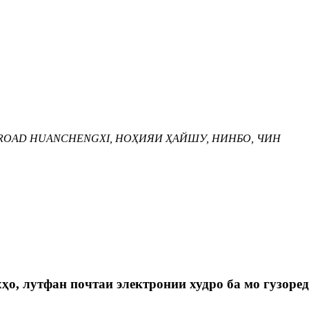
Ӣ, ROAD HUANCHENGXI, НОҲИЯИ ҲАЙШУ, НИНБО, ЧИН
ҳо, лутфан почтаи электронии худро ба мо гузоред