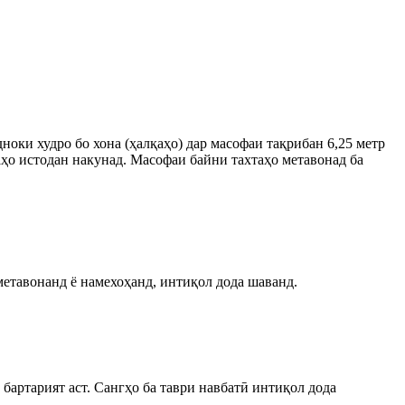
ноки худро бо хона (ҳалқаҳо) дар масофаи тақрибан 6,25 метр
хтаҳо истодан накунад. Масофаи байни тахтаҳо метавонад ба
аметавонанд ё намехоҳанд, интиқол дода шаванд.
бартарият аст. Сангҳо ба таври навбатӣ интиқол дода