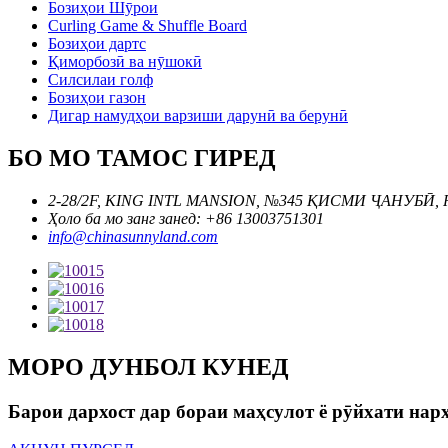
Бозиҳои Шӯрои
Curling Game & Shuffle Board
Бозиҳои дартс
Қиморбозӣ ва нӯшокӣ
Силсилаи голф
Бозиҳои газон
Дигар намудҳои варзиши дарунӣ ва берунӣ
БО МО ТАМОС ГИРЕД
2-28/2F, KING INTL MANSION, №345 ҚИСМИ ҶАНУБ
Ҳоло ба мо занг занед: +86 13003751301
info@chinasunnyland.com
МОРО ДУНБОЛ КУНЕД
Барои дархост дар бораи маҳсулот ё рӯйхати нарх