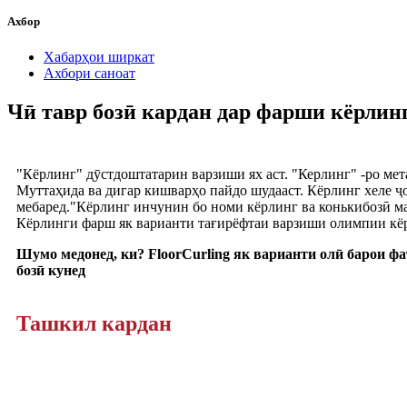
Ахбор
Хабарҳои ширкат
Ахбори саноат
Чӣ тавр бозӣ кардан дар фарши кёрлин
"Кёрлинг" дӯстдоштатарин варзиши ях аст. "Керлинг" -ро ме
Муттаҳида ва дигар кишварҳо пайдо шудааст. Кёрлинг хеле ҷо
мебаред."Кёрлинг инчунин бо номи кёрлинг ва конькибозӣ маъ
Кёрлинги фарш як варианти тағирёфтаи варзиши олимпии кёрли
Шумо медонед, ки? FloorCurling як варианти олӣ барои фа
бозӣ кунед
Ташкил кардан