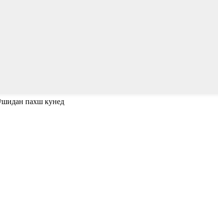
пӯшидан пахш кунед