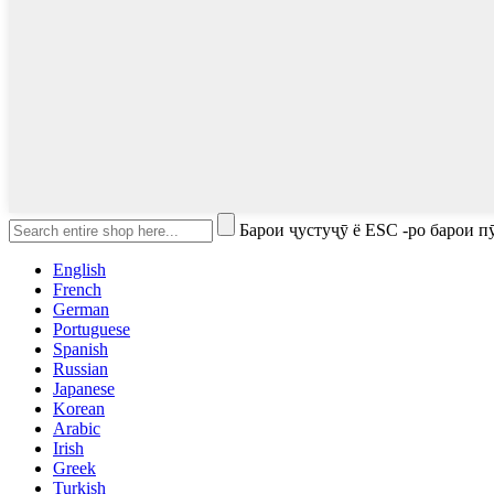
Барои ҷустуҷӯ ё ESC -ро барои 
English
French
German
Portuguese
Spanish
Russian
Japanese
Korean
Arabic
Irish
Greek
Turkish